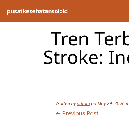
Skip
to
pusatkesehatansoloid
content
Tren Te
Stroke: I
Written by
admin
on May 29, 2026 i
← Previous Post