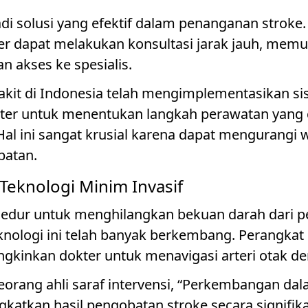
di solusi yang efektif dalam penanganan stro
er dapat melakukan konsultasi jarak jauh, memu
n akses ke spesialis.
akit di Indonesia telah mengimplementasikan si
ter untuk menentukan langkah perawatan yang
. Hal ini sangat krusial karena dapat mengurangi
batan.
eknologi Minim Invasif
edur untuk menghilangkan bekuan darah dari p
knologi ini telah banyak berkembang. Perangkat s
gkinkan dokter untuk menavigasi arteri otak den
seorang ahli saraf intervensi, “Perkembangan dal
katkan hasil pengobatan stroke secara signifik