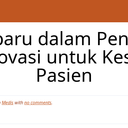
rbaru dalam Pe
novasi untuk K
Pasien
n
Medis
with
no comments
.