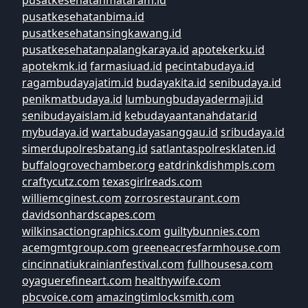
pusatkesehatanmataram.id
pusatkesehatanbima.id
pusatkesehatansingkawang.id
pusatkesehatanpalangkaraya.id
apotekerku.id
apotekmk.id
farmasiuad.id
pecintabudaya.id
ragambudayajatim.id
budayakita.id
senibudaya.id
penikmatbudaya.id
lumbungbudayadermaji.id
senibudayaislam.id
kebudayaantanahdatar.id
mybudaya.id
wartabudayasanggau.id
sribudaya.id
simerdupolresbatang.id
satlantaspolresklaten.id
buffalogrovechamber.org
eatdrinkdishmpls.com
craftycutz.com
texasgirlreads.com
williemcginest.com
zorrosrestaurant.com
davidsonhardscapes.com
wilkinsactiongraphics.com
guiltybunnies.com
acemgmtgroup.com
greeneacresfarmhouse.com
cincinnatiukrainianfestival.com
fullhousesa.com
oyaguerefineart.com
healthywife.com
pbcvoice.com
amazingtimlocksmith.com