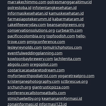
marrakechimmo.com
polresmanggaraitimur.id
polrestoba.id
infotentangkesehatan.id
informasikesehatan.id
kamuskesehatan.id
farmasiapotekerumm.id
kabarmataram.id
cakelifeeveryday.com
beansandgreens.org
conservationsolutions.org
curbearth.com
pacificocolombia.org
topfoodish.com
hello-
trove.com
pmigconference.com
lesleyreynolds.com
tomulrichphotos.com
eventfulweddingplanning.com
kowloonbaybrewery.com
lachilenita.com
abgolo.com
oregopilot.com
costaricacasadaretodream.com
myfortworthpodiatrist.com
yogaretreatpro.com
kristenjanephotography.com
sctbrescue.org
srchurch.org
giantrusticpizza.com
conferencecallstomeatballs.com
stmichaelwtby.org
keamananinformasi.id
zonainformasi.id
informasi123.id