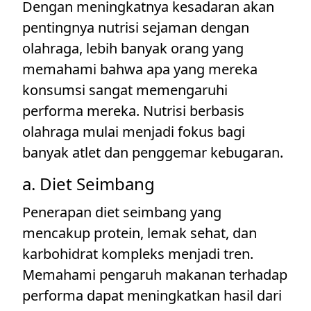
Dengan meningkatnya kesadaran akan
pentingnya nutrisi sejaman dengan
olahraga, lebih banyak orang yang
memahami bahwa apa yang mereka
konsumsi sangat memengaruhi
performa mereka. Nutrisi berbasis
olahraga mulai menjadi fokus bagi
banyak atlet dan penggemar kebugaran.
a. Diet Seimbang
Penerapan diet seimbang yang
mencakup protein, lemak sehat, dan
karbohidrat kompleks menjadi tren.
Memahami pengaruh makanan terhadap
performa dapat meningkatkan hasil dari