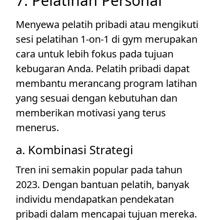
7. Pelatihan Personal
Menyewa pelatih pribadi atau mengikuti
sesi pelatihan 1-on-1 di gym merupakan
cara untuk lebih fokus pada tujuan
kebugaran Anda. Pelatih pribadi dapat
membantu merancang program latihan
yang sesuai dengan kebutuhan dan
memberikan motivasi yang terus
menerus.
a. Kombinasi Strategi
Tren ini semakin popular pada tahun
2023. Dengan bantuan pelatih, banyak
individu mendapatkan pendekatan
pribadi dalam mencapai tujuan mereka.