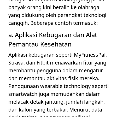
banyak orang kini beralih ke olahraga
yang didukung oleh perangkat teknologi
canggih. Beberapa contoh termasuk:
a. Aplikasi Kebugaran dan Alat
Pemantau Kesehatan
Aplikasi kebugaran seperti MyFitnessPal,
Strava, dan Fitbit menawarkan fitur yang
membantu pengguna dalam mengatur
dan memantau aktivitas fisik mereka.
Penggunaan wearable technology seperti
smartwatch juga memudahkan dalam
melacak detak jantung, jumlah langkah,
dan kalori yang terbakar. Menurut data