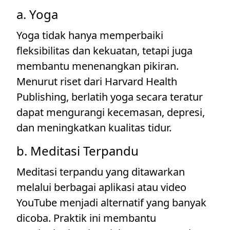
a. Yoga
Yoga tidak hanya memperbaiki
fleksibilitas dan kekuatan, tetapi juga
membantu menenangkan pikiran.
Menurut riset dari Harvard Health
Publishing, berlatih yoga secara teratur
dapat mengurangi kecemasan, depresi,
dan meningkatkan kualitas tidur.
b. Meditasi Terpandu
Meditasi terpandu yang ditawarkan
melalui berbagai aplikasi atau video
YouTube menjadi alternatif yang banyak
dicoba. Praktik ini membantu