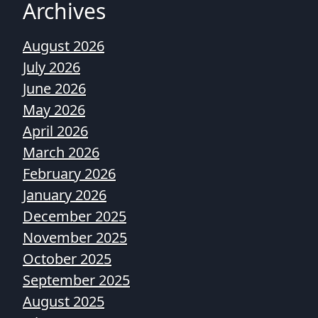
Archives
August 2026
July 2026
June 2026
May 2026
April 2026
March 2026
February 2026
January 2026
December 2025
November 2025
October 2025
September 2025
August 2025