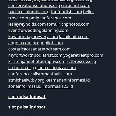
conservationsolutions.org
curbearth.com
pacificocolombia.org
topfoodish.com
hello-
trove.com
pmigconference.com
lesleyreynolds.com
tomulrichphotos.com
eventfulweddingplanning.com
kowloonbaybrewery.com
lachilenita.com
abgolo.com
oregopilot.com
costaricacasadaretodream.com
myfortworthpodiatrist.com
yogaretreatpro.com
kristenjanephotography.com
sctbrescue.org
srchurch.org
giantrusticpizza.com
conferencecallstomeatballs.com
stmichaelwtby.org
keamananinformasi.id
zonainformasi.id
informasi123.id
slot pulsa Indosat
slot pulsa Indosat