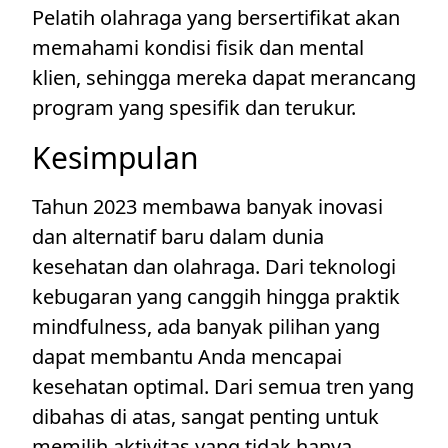
Pelatih olahraga yang bersertifikat akan
memahami kondisi fisik dan mental
klien, sehingga mereka dapat merancang
program yang spesifik dan terukur.
Kesimpulan
Tahun 2023 membawa banyak inovasi
dan alternatif baru dalam dunia
kesehatan dan olahraga. Dari teknologi
kebugaran yang canggih hingga praktik
mindfulness, ada banyak pilihan yang
dapat membantu Anda mencapai
kesehatan optimal. Dari semua tren yang
dibahas di atas, sangat penting untuk
memilih aktivitas yang tidak hanya