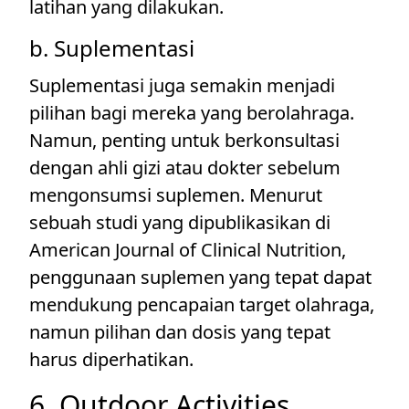
latihan yang dilakukan.
b. Suplementasi
Suplementasi juga semakin menjadi
pilihan bagi mereka yang berolahraga.
Namun, penting untuk berkonsultasi
dengan ahli gizi atau dokter sebelum
mengonsumsi suplemen. Menurut
sebuah studi yang dipublikasikan di
American Journal of Clinical Nutrition,
penggunaan suplemen yang tepat dapat
mendukung pencapaian target olahraga,
namun pilihan dan dosis yang tepat
harus diperhatikan.
6. Outdoor Activities