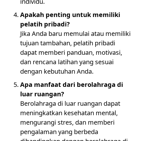
individu.
Apakah penting untuk memiliki
pelatih pribadi?
Jika Anda baru memulai atau memiliki
tujuan tambahan, pelatih pribadi
dapat memberi panduan, motivasi,
dan rencana latihan yang sesuai
dengan kebutuhan Anda.
Apa manfaat dari berolahraga di
luar ruangan?
Berolahraga di luar ruangan dapat
meningkatkan kesehatan mental,
mengurangi stres, dan memberi
pengalaman yang berbeda