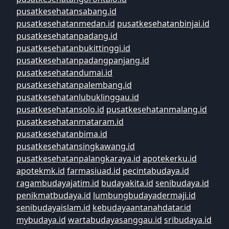
pusatkesehatansabang.id
pusatkesehatanmedan.id
pusatkesehatanbinjai.id
pusatkesehatanpadang.id
pusatkesehatanbukittinggi.id
pusatkesehatanpadangpanjang.id
pusatkesehatandumai.id
pusatkesehatanpalembang.id
pusatkesehatanlubuklinggau.id
pusatkesehatansolo.id
pusatkesehatanmalang.id
pusatkesehatanmataram.id
pusatkesehatanbima.id
pusatkesehatansingkawang.id
pusatkesehatanpalangkaraya.id
apotekerku.id
apotekmk.id
farmasiuad.id
pecintabudaya.id
ragambudayajatim.id
budayakita.id
senibudaya.id
penikmatbudaya.id
lumbungbudayadermaji.id
senibudayaislam.id
kebudayaantanahdatar.id
mybudaya.id
wartabudayasanggau.id
sribudaya.id