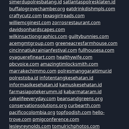
simerdupolresbatang.id
satlantaspolresklaten.id
buffalogrovechamber.org
eatdrinkdishmpls.com
craftycutz.com
texasgirlreads.com
williemcginest.com
zorrosrestaurant.com
davidsonhardscapes.com
wilkinsactiongraphics.com
guiltybunnies.com
acemgmtgroup.com
greeneacresfarmhouse.com
cincinnatiukrainianfestival.com
fullhousesa.com
oyaguerefineart.com
healthywife.com
pbcvoice.com
amazingtimlocksmith.com
marrakechimmo.com
polresmanggaraitimur.id
polrestoba.id
infotentangkesehatan.id
informasikesehatan.id
kamuskesehatan.id
farmasiapotekerumm.id
kabarmataram.id
cakelifeeveryday.com
beansandgreens.org
conservationsolutions.org
curbearth.com
pacificocolombia.org
topfoodish.com
hello-
trove.com
pmigconference.com
lesleyreynolds.com
tomulrichphotos.com