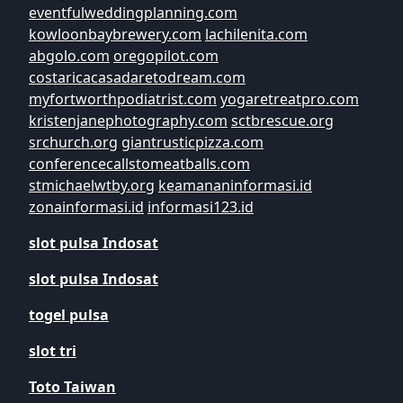
eventfulweddingplanning.com
kowloonbaybrewery.com
lachilenita.com
abgolo.com
oregopilot.com
costaricacasadaretodream.com
myfortworthpodiatrist.com
yogaretreatpro.com
kristenjanephotography.com
sctbrescue.org
srchurch.org
giantrusticpizza.com
conferencecallstomeatballs.com
stmichaelwtby.org
keamananinformasi.id
zonainformasi.id
informasi123.id
slot pulsa Indosat
slot pulsa Indosat
togel pulsa
slot tri
Toto Taiwan