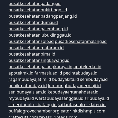
pusatkesehatanpadang.id
pusatkesehatanbukittinggi.id
pusatkesehatanpadangpanjang.id
pusatkesehatandumai.id
pusatkesehatanpalembang.id
pusatkesehatanlubuklinggau.id
pusatkesehatansolo.id
pusatkesehatanmalang.id
pusatkesehatanmataram.id
pusatkesehatanbima.id
pusatkesehatansingkawang.id
pusatkesehatanpalangkaraya.id
apotekerku.id
apotekmk.id
farmasiuad.id
pecintabudaya.id
ragambudayajatim.id
budayakita.id
senibudaya.id
penikmatbudaya.id
lumbungbudayadermaji.id
senibudayaislam.id
kebudayaantanahdatar.id
mybudaya.id
wartabudayasanggau.id
sribudaya.id
simerdupolresbatang.id
satlantaspolresklaten.id
buffalogrovechamber.org
eatdrinkdishmpls.com
craftycutz.com
texasgirlreads.com