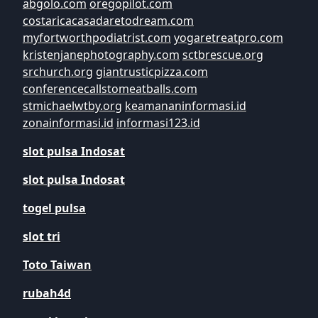
abgolo.com
oregopilot.com
costaricacasadaretodream.com
myfortworthpodiatrist.com
yogaretreatpro.com
kristenjanephotography.com
sctbrescue.org
srchurch.org
giantrusticpizza.com
conferencecallstomeatballs.com
stmichaelwtby.org
keamananinformasi.id
zonainformasi.id
informasi123.id
slot pulsa Indosat
slot pulsa Indosat
togel pulsa
slot tri
Toto Taiwan
rubah4d