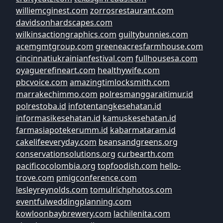
williemcginest.com
zorrosrestaurant.com
davidsonhardscapes.com
wilkinsactiongraphics.com
guiltybunnies.com
acemgmtgroup.com
greeneacresfarmhouse.com
cincinnatiukrainianfestival.com
fullhousesa.com
oyaguerefineart.com
healthywife.com
pbcvoice.com
amazingtimlocksmith.com
marrakechimmo.com
polresmanggaraitimur.id
polrestoba.id
infotentangkesehatan.id
informasikesehatan.id
kamuskesehatan.id
farmasiapotekerumm.id
kabarmataram.id
cakelifeeveryday.com
beansandgreens.org
conservationsolutions.org
curbearth.com
pacificocolombia.org
topfoodish.com
hello-
trove.com
pmigconference.com
lesleyreynolds.com
tomulrichphotos.com
eventfulweddingplanning.com
kowloonbaybrewery.com
lachilenita.com