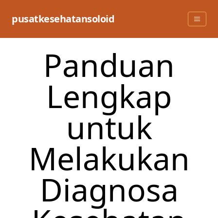
Skip
to
pusatkesehatansoloid
content
Panduan
Lengkap
untuk
Melakukan
Diagnosa