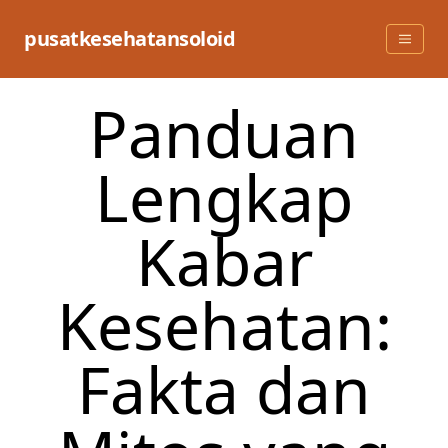
Skip
to
pusatkesehatansoloid
content
Panduan
Lengkap
Kabar
Kesehatan:
Fakta dan