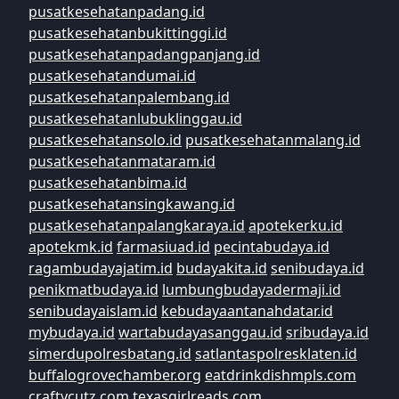
pusatkesehatanpadang.id
pusatkesehatanbukittinggi.id
pusatkesehatanpadangpanjang.id
pusatkesehatandumai.id
pusatkesehatanpalembang.id
pusatkesehatanlubuklinggau.id
pusatkesehatansolo.id
pusatkesehatanmalang.id
pusatkesehatanmataram.id
pusatkesehatanbima.id
pusatkesehatansingkawang.id
pusatkesehatanpalangkaraya.id
apotekerku.id
apotekmk.id
farmasiuad.id
pecintabudaya.id
ragambudayajatim.id
budayakita.id
senibudaya.id
penikmatbudaya.id
lumbungbudayadermaji.id
senibudayaislam.id
kebudayaantanahdatar.id
mybudaya.id
wartabudayasanggau.id
sribudaya.id
simerdupolresbatang.id
satlantaspolresklaten.id
buffalogrovechamber.org
eatdrinkdishmpls.com
craftycutz.com
texasgirlreads.com