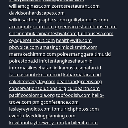
williemcginest.com
zorrosrestaurant.com
davidsonhardscapes.com
wilkinsactiongraphics.com
guiltybunnies.com
acemgmtgroup.com
greeneacresfarmhouse.com
cincinnatiukrainianfestival.com
fullhousesa.com
oyaguerefineart.com
healthywife.com
pbcvoice.com
amazingtimlocksmith.com
marrakechimmo.com
polresmanggaraitimur.id
polrestoba.id
infotentangkesehatan.id
informasikesehatan.id
kamuskesehatan.id
farmasiapotekerumm.id
kabarmataram.id
cakelifeeveryday.com
beansandgreens.org
conservationsolutions.org
curbearth.com
pacificocolombia.org
topfoodish.com
hello-
trove.com
pmigconference.com
lesleyreynolds.com
tomulrichphotos.com
eventfulweddingplanning.com
kowloonbaybrewery.com
lachilenita.com