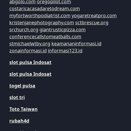
abgolo.com
oregopilot.com
costaricacasadaretodream.com
myfortworthpodiatrist.com
yogaretreatpro.com
kristenjanephotography.com
sctbrescue.org
srchurch.org
giantrusticpizza.com
conferencecallstomeatballs.com
stmichaelwtby.org
keamananinformasi.id
zonainformasi.id
informasi123.id
slot pulsa Indosat
slot pulsa Indosat
togel pulsa
slot tri
Toto Taiwan
rubah4d