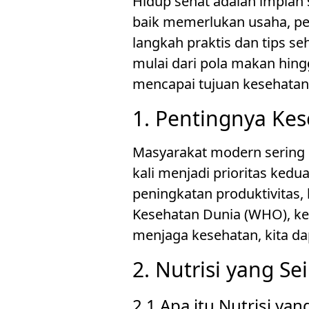
Hidup sehat adalah impian 
baik memerlukan usaha, pe
langkah praktis dan tips s
mulai dari pola makan hin
mencapai tujuan kesehatan 
1. Pentingnya Ke
Masyarakat modern sering ka
kali menjadi prioritas ked
peningkatan produktivitas,
Kesehatan Dunia (WHO), kes
menjaga kesehatan, kita da
2. Nutrisi yang S
2.1 Apa itu Nutrisi ya