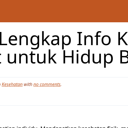
Lengkap Info K
t untuk Hidup B
n
Kesehatan
with
no comments
.