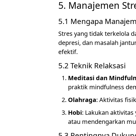
5. Manajemen Str
5.1 Mengapa Manajeme
Stres yang tidak terkelola
depresi, dan masalah jantu
efektif.
5.2 Teknik Relaksasi
Meditasi dan Mindful
praktik mindfulness de
Olahraga
: Aktivitas fi
Hobi
: Lakukan aktivita
atau mendengarkan mus
5.3 Pentingnya Dukung