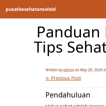
Skip
to
pusatkesehatansoloid
content
Panduan 
Tips Seha
Written by
admin
on May 20, 2026 i
← Previous Post
Pendahuluan