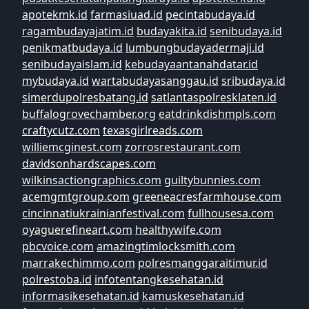
apotekmk.id
farmasiuad.id
pecintabudaya.id
ragambudayajatim.id
budayakita.id
senibudaya.id
penikmatbudaya.id
lumbungbudayadermaji.id
senibudayaislam.id
kebudayaantanahdatar.id
mybudaya.id
wartabudayasanggau.id
sribudaya.id
simerdupolresbatang.id
satlantaspolresklaten.id
buffalogrovechamber.org
eatdrinkdishmpls.com
craftycutz.com
texasgirlreads.com
williemcginest.com
zorrosrestaurant.com
davidsonhardscapes.com
wilkinsactiongraphics.com
guiltybunnies.com
acemgmtgroup.com
greeneacresfarmhouse.com
cincinnatiukrainianfestival.com
fullhousesa.com
oyaguerefineart.com
healthywife.com
pbcvoice.com
amazingtimlocksmith.com
marrakechimmo.com
polresmanggaraitimur.id
polrestoba.id
infotentangkesehatan.id
informasikesehatan.id
kamuskesehatan.id