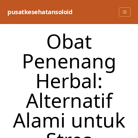
Skip
to
pusatkesehatansoloid
content
Obat
Penenang
Herbal:
Alternatif
Alami untuk