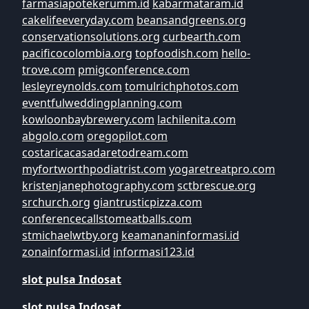
farmasiapotekerumm.id
kabarmataram.id
cakelifeeveryday.com
beansandgreens.org
conservationsolutions.org
curbearth.com
pacificocolombia.org
topfoodish.com
hello-
trove.com
pmigconference.com
lesleyreynolds.com
tomulrichphotos.com
eventfulweddingplanning.com
kowloonbaybrewery.com
lachilenita.com
abgolo.com
oregopilot.com
costaricacasadaretodream.com
myfortworthpodiatrist.com
yogaretreatpro.com
kristenjanephotography.com
sctbrescue.org
srchurch.org
giantrusticpizza.com
conferencecallstomeatballs.com
stmichaelwtby.org
keamananinformasi.id
zonainformasi.id
informasi123.id
slot pulsa Indosat
slot pulsa Indosat