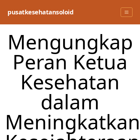
Skip
to
pusatkesehatansoloid
content
Mengungkap
Peran Ketua
Kesehatan
dalam
Meningkatka