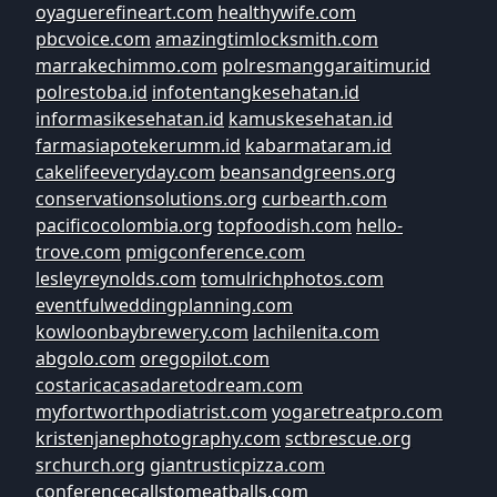
oyaguerefineart.com
healthywife.com
pbcvoice.com
amazingtimlocksmith.com
marrakechimmo.com
polresmanggaraitimur.id
polrestoba.id
infotentangkesehatan.id
informasikesehatan.id
kamuskesehatan.id
farmasiapotekerumm.id
kabarmataram.id
cakelifeeveryday.com
beansandgreens.org
conservationsolutions.org
curbearth.com
pacificocolombia.org
topfoodish.com
hello-
trove.com
pmigconference.com
lesleyreynolds.com
tomulrichphotos.com
eventfulweddingplanning.com
kowloonbaybrewery.com
lachilenita.com
abgolo.com
oregopilot.com
costaricacasadaretodream.com
myfortworthpodiatrist.com
yogaretreatpro.com
kristenjanephotography.com
sctbrescue.org
srchurch.org
giantrusticpizza.com
conferencecallstomeatballs.com