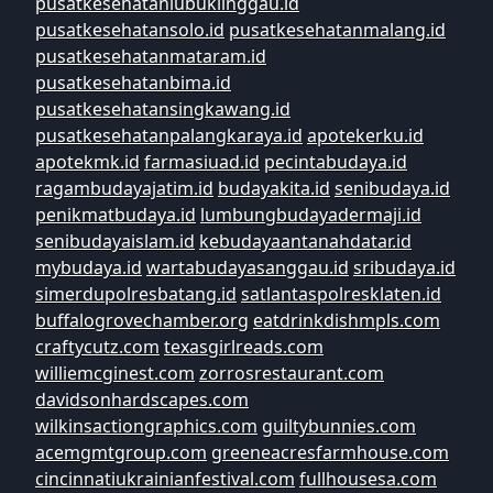
pusatkesehatanlubuklinggau.id
pusatkesehatansolo.id
pusatkesehatanmalang.id
pusatkesehatanmataram.id
pusatkesehatanbima.id
pusatkesehatansingkawang.id
pusatkesehatanpalangkaraya.id
apotekerku.id
apotekmk.id
farmasiuad.id
pecintabudaya.id
ragambudayajatim.id
budayakita.id
senibudaya.id
penikmatbudaya.id
lumbungbudayadermaji.id
senibudayaislam.id
kebudayaantanahdatar.id
mybudaya.id
wartabudayasanggau.id
sribudaya.id
simerdupolresbatang.id
satlantaspolresklaten.id
buffalogrovechamber.org
eatdrinkdishmpls.com
craftycutz.com
texasgirlreads.com
williemcginest.com
zorrosrestaurant.com
davidsonhardscapes.com
wilkinsactiongraphics.com
guiltybunnies.com
acemgmtgroup.com
greeneacresfarmhouse.com
cincinnatiukrainianfestival.com
fullhousesa.com