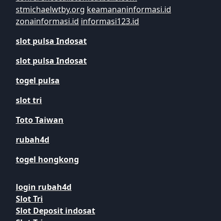
stmichaelwtby.org
keamananinformasi.id
zonainformasi.id
informasi123.id
slot pulsa Indosat
slot pulsa Indosat
togel pulsa
slot tri
Toto Taiwan
rubah4d
togel hongkong
login rubah4d
Slot Tri
Slot Deposit indosat