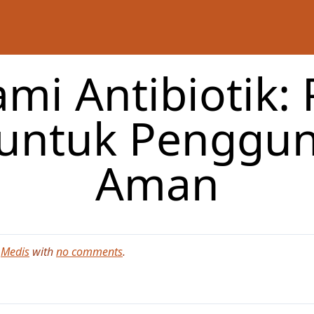
i Antibiotik:
untuk Penggu
Aman
n
Medis
with
no comments
.