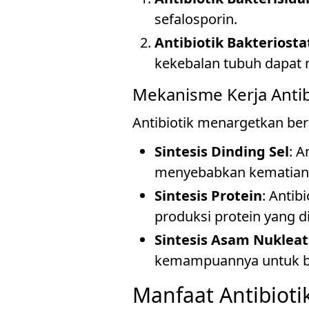
sefalosporin.
Antibiotik Bakteriosta
kekebalan tubuh dapat me
Mekanisme Kerja Antib
Antibiotik menargetkan berb
Sintesis Dinding Sel
: A
menyebabkan kematian 
Sintesis Protein
: Antib
produksi protein yang 
Sintesis Asam Nukleat
kemampuannya untuk b
Manfaat Antibioti