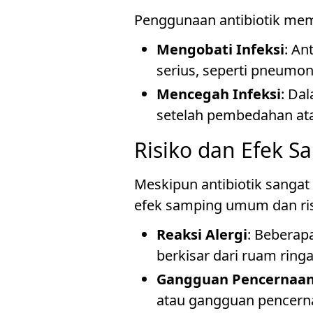
Penggunaan antibiotik memi
Mengobati Infeksi
: An
serius, seperti pneumoni
Mencegah Infeksi
: Da
setelah pembedahan ata
Risiko dan Efek S
Meskipun antibiotik sangat
efek samping umum dan risi
Reaksi Alergi
: Beberap
berkisar dari ruam ringa
Gangguan Pencernaa
atau gangguan pencern