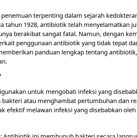
tu penemuan terpenting dalam sejarah kedoktera
a tahun 1928, antibiotik telah menyelamatkan 
unya berakibat sangat fatal. Namun, dengan kem
rkait penggunaan antibiotik yang tidak tepat dan 
 memberikan panduan lengkap tentang antibiotik, 
an.
?
 digunakan untuk mengobati infeksi yang disebab
bakteri atau menghambat pertumbuhan dan rep
ak efektif melawan infeksi yang disebabkan oleh vi
l
: Antibiotik ini membunuh bakteri secara langsun