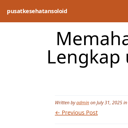
Skip
to
pusatkesehatansoloid
content
Memaham
Lengkap 
Written by
admin
on July 31, 2025 i
← Previous Post