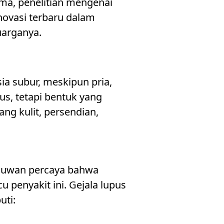
ama, penelitian mengenai
novasi terbaru dalam
uarganya.
a subur, meskipun pria,
us, tetapi bentuk yang
ng kulit, persendian,
lmuwan percaya bahwa
 penyakit ini. Gejala lupus
uti: