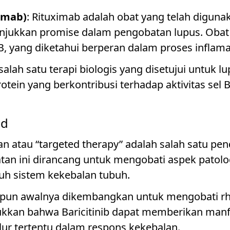
imab)
: Rituximab adalah obat yang telah digun
njukkan promise dalam pengobatan lupus. Obat 
, yang diketahui berperan dalam proses inflama
h salah satu terapi biologis yang disetujui untuk
ein yang berkontribusi terhadap aktivitas sel 
ed
n atau “targeted therapy” adalah salah satu pe
an ini dirancang untuk mengobati aspek patologi
h sistem kekebalan tubuh.
ipun awalnya dikembangkan untuk mengobati rhe
ukkan bahwa Baricitinib dapat memberikan manfa
r tertentu dalam respons kekebalan.