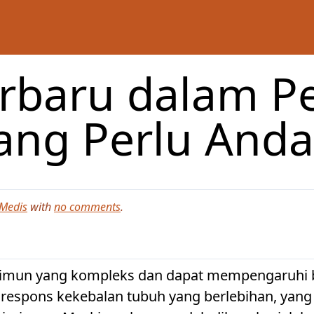
erbaru dalam 
ang Perlu Anda
Medis
with
no comments
.
toimun yang kompleks dan dapat mempengaruhi 
u respons kekebalan tubuh yang berlebihan, yan