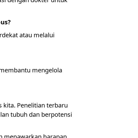
pus?
rdekat atau melalui
t membantu mengelola
ita. Penelitian terbaru
an tubuh dan berpotensi
dan menawarkan harapan