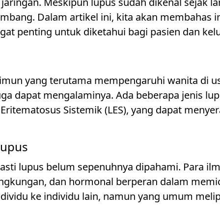
aringan. Meskipun lupus sudah dikenal sejak l
bang. Dalam artikel ini, kita akan membahas i
at penting untuk diketahui bagi pasien dan kel
oimun yang terutama mempengaruhi wanita di usi
uga dapat mengalaminya. Ada beberapa jenis lup
ritematosus Sistemik (LES), yang dapat menyera
Lupus
 pasti lupus belum sepenuhnya dipahami. Para i
lingkungan, dan hormonal berperan dalam memicu
individu ke individu lain, namun yang umum melip