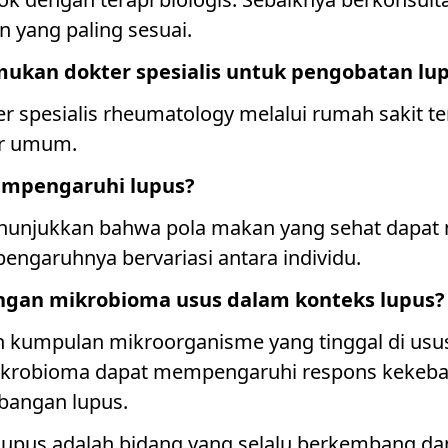
yang paling sesuai.
ukan dokter spesialis untuk pengobatan lu
r spesialis rheumatology melalui rumah sakit te
er umum.
empengaruhi lupus?
enunjukkan bahwa pola makan yang sehat dapa
pengaruhnya bervariasi antara individu.
ngan mikrobioma usus dalam konteks lupus?
kumpulan mikroorganisme yang tinggal di usus k
robioma dapat mempengaruhi respons kekebal
angan lupus.
lupus adalah bidang yang selalu berkembang 