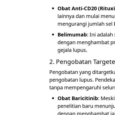
Obat Anti-CD20 (Ritux
lainnya dan mulai menu
mengurangi jumlah sel B
Belimumab
: Ini adala
dengan menghambat prot
gejala lupus.
2. Pengobatan Target
Pengobatan yang ditargetka
pengobatan lupus. Pendekat
tanpa mempengaruhi seluru
Obat Baricitinib
: Mesk
penelitian baru menunj
dengan menghambat jalu