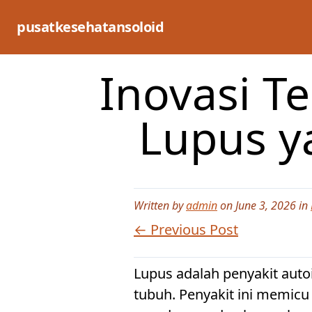
Skip
to
pusatkesehatansoloid
content
Inovasi T
Lupus y
Written by
admin
on June 3, 2026 in
← Previous Post
Lupus adalah penyakit au
tubuh. Penyakit ini memic