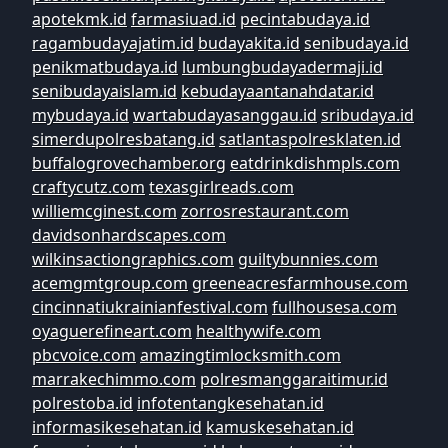
apotekmk.id
farmasiuad.id
pecintabudaya.id
ragambudayajatim.id
budayakita.id
senibudaya.id
penikmatbudaya.id
lumbungbudayadermaji.id
senibudayaislam.id
kebudayaantanahdatar.id
mybudaya.id
wartabudayasanggau.id
sribudaya.id
simerdupolresbatang.id
satlantaspolresklaten.id
buffalogrovechamber.org
eatdrinkdishmpls.com
craftycutz.com
texasgirlreads.com
williemcginest.com
zorrosrestaurant.com
davidsonhardscapes.com
wilkinsactiongraphics.com
guiltybunnies.com
acemgmtgroup.com
greeneacresfarmhouse.com
cincinnatiukrainianfestival.com
fullhousesa.com
oyaguerefineart.com
healthywife.com
pbcvoice.com
amazingtimlocksmith.com
marrakechimmo.com
polresmanggaraitimur.id
polrestoba.id
infotentangkesehatan.id
informasikesehatan.id
kamuskesehatan.id