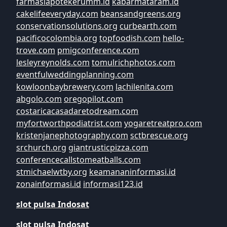
farmasiapotekerumm.id
kabarmataram.id
cakelifeeveryday.com
beansandgreens.org
conservationsolutions.org
curbearth.com
pacificocolombia.org
topfoodish.com
hello-
trove.com
pmigconference.com
lesleyreynolds.com
tomulrichphotos.com
eventfulweddingplanning.com
kowloonbaybrewery.com
lachilenita.com
abgolo.com
oregopilot.com
costaricacasadaretodream.com
myfortworthpodiatrist.com
yogaretreatpro.com
kristenjanephotography.com
sctbrescue.org
srchurch.org
giantrusticpizza.com
conferencecallstomeatballs.com
stmichaelwtby.org
keamananinformasi.id
zonainformasi.id
informasi123.id
slot pulsa Indosat
slot pulsa Indosat