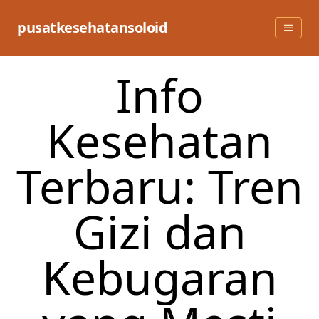
Skip
to
pusatkesehatansoloid
content
Info
Kesehatan
Terbaru: Tren
Gizi dan
Kebugaran