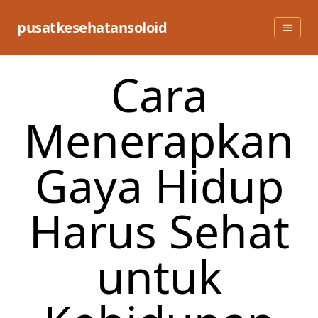
Skip
to
pusatkesehatansoloid
content
Cara
Menerapkan
Gaya Hidup
Harus Sehat
untuk