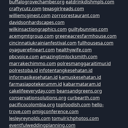
buffalogrovechamber.org
eatdrinkdishmpls.com
craftycutz.com
texasgirlreads.com
williemcginest.com
zorrosrestaurant.com
davidsonhardscapes.com
wilkinsactiongraphics.com
guiltybunnies.com
acemgmtgroup.com
greeneacresfarmhouse.com
cincinnatiukrainianfestival.com
fullhousesa.com
oyaguerefineart.com
healthywife.com
pbcvoice.com
amazingtimlocksmith.com
marrakechimmo.com
polresmanggaraitimur.id
polrestoba.id
infotentangkesehatan.id
informasikesehatan.id
kamuskesehatan.id
farmasiapotekerumm.id
kabarmataram.id
cakelifeeveryday.com
beansandgreens.org
conservationsolutions.org
curbearth.com
pacificocolombia.org
topfoodish.com
hello-
trove.com
pmigconference.com
lesleyreynolds.com
tomulrichphotos.com
eventfulweddingplanning.com