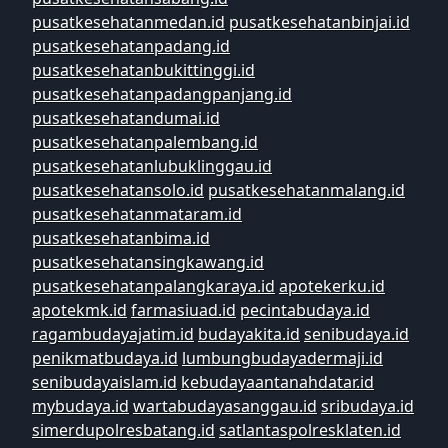
pusatkesehatanmedan.id
pusatkesehatanbinjai.id
pusatkesehatanpadang.id
pusatkesehatanbukittinggi.id
pusatkesehatanpadangpanjang.id
pusatkesehatandumai.id
pusatkesehatanpalembang.id
pusatkesehatanlubuklinggau.id
pusatkesehatansolo.id
pusatkesehatanmalang.id
pusatkesehatanmataram.id
pusatkesehatanbima.id
pusatkesehatansingkawang.id
pusatkesehatanpalangkaraya.id
apotekerku.id
apotekmk.id
farmasiuad.id
pecintabudaya.id
ragambudayajatim.id
budayakita.id
senibudaya.id
penikmatbudaya.id
lumbungbudayadermaji.id
senibudayaislam.id
kebudayaantanahdatar.id
mybudaya.id
wartabudayasanggau.id
sribudaya.id
simerdupolresbatang.id
satlantaspolresklaten.id