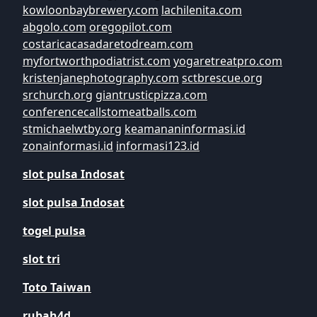
kowloonbaybrewery.com
lachilenita.com
abgolo.com
oregopilot.com
costaricacasadaretodream.com
myfortworthpodiatrist.com
yogaretreatpro.com
kristenjanephotography.com
sctbrescue.org
srchurch.org
giantrusticpizza.com
conferencecallstomeatballs.com
stmichaelwtby.org
keamananinformasi.id
zonainformasi.id
informasi123.id
slot pulsa Indosat
slot pulsa Indosat
togel pulsa
slot tri
Toto Taiwan
rubah4d