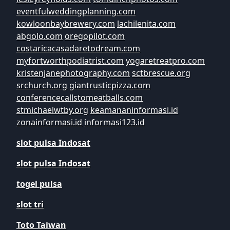
eventfulweddingplanning.com
kowloonbaybrewery.com
lachilenita.com
abgolo.com
oregopilot.com
costaricacasadaretodream.com
myfortworthpodiatrist.com
yogaretreatpro.com
kristenjanephotography.com
sctbrescue.org
srchurch.org
giantrusticpizza.com
conferencecallstomeatballs.com
stmichaelwtby.org
keamananinformasi.id
zonainformasi.id
informasi123.id
slot pulsa Indosat
slot pulsa Indosat
togel pulsa
slot tri
Toto Taiwan