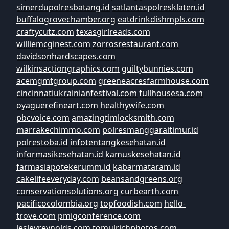
simerdupolresbatang.id
satlantaspolresklaten.id
buffalogrovechamber.org
eatdrinkdishmpls.com
craftycutz.com
texasgirlreads.com
williemcginest.com
zorrosrestaurant.com
davidsonhardscapes.com
wilkinsactiongraphics.com
guiltybunnies.com
acemgmtgroup.com
greeneacresfarmhouse.com
cincinnatiukrainianfestival.com
fullhousesa.com
oyaguerefineart.com
healthywife.com
pbcvoice.com
amazingtimlocksmith.com
marrakechimmo.com
polresmanggaraitimur.id
polrestoba.id
infotentangkesehatan.id
informasikesehatan.id
kamuskesehatan.id
farmasiapotekerumm.id
kabarmataram.id
cakelifeeveryday.com
beansandgreens.org
conservationsolutions.org
curbearth.com
pacificocolombia.org
topfoodish.com
hello-
trove.com
pmigconference.com
lesleyreynolds.com
tomulrichphotos.com