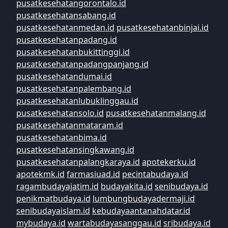
pusatkesehatangorontalo.id
pusatkesehatansabang.id
pusatkesehatanmedan.id
pusatkesehatanbinjai.id
pusatkesehatanpadang.id
pusatkesehatanbukittinggi.id
pusatkesehatanpadangpanjang.id
pusatkesehatandumai.id
pusatkesehatanpalembang.id
pusatkesehatanlubuklinggau.id
pusatkesehatansolo.id
pusatkesehatanmalang.id
pusatkesehatanmataram.id
pusatkesehatanbima.id
pusatkesehatansingkawang.id
pusatkesehatanpalangkaraya.id
apotekerku.id
apotekmk.id
farmasiuad.id
pecintabudaya.id
ragambudayajatim.id
budayakita.id
senibudaya.id
penikmatbudaya.id
lumbungbudayadermaji.id
senibudayaislam.id
kebudayaantanahdatar.id
mybudaya.id
wartabudayasanggau.id
sribudaya.id