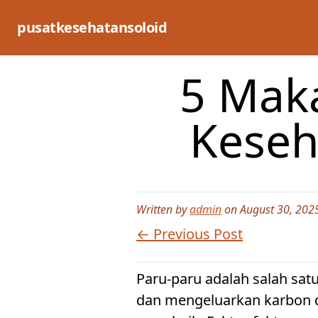
Skip
to
pusatkesehatansoloid
content
5 Mak
Keseh
Written by
admin
on August 30, 202
← Previous Post
Paru-paru adalah salah sat
dan mengeluarkan karbon d