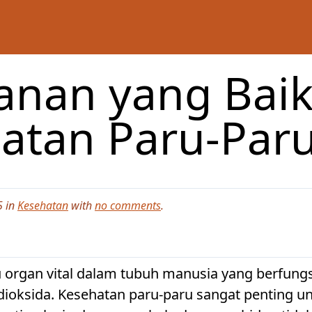
anan yang Baik
atan Paru-Par
5 in
Kesehatan
with
no comments
.
u organ vital dalam tubuh manusia yang berfung
ioksida. Kesehatan paru-paru sangat penting un