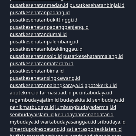
pusatkesehatanmedan.id
pusatkesehatanbinjai.id
pusatkesehatanpadang.id
pusatkesehatanbukittinggi.id
pusatkesehatanpadangpanjang.id
pusatkesehatandumai.id
pusatkesehatanpalembang.id
pusatkesehatanlubuklinggau.id
pusatkesehatansolo.id
pusatkesehatanmalang.id
pusatkesehatanmataram.id
pusatkesehatanbima.id
pusatkesehatansingkawang.id
pusatkesehatanpalangkaraya.id
apotekerku.id
apotekmk.id
farmasiuad.id
pecintabudaya.id
ragambudayajatim.id
budayakita.id
senibudaya.id
penikmatbudaya.id
lumbungbudayadermaji.id
senibudayaislam.id
kebudayaantanahdatar.id
mybudaya.id
wartabudayasanggau.id
sribudaya.id
simerdupolresbatang.id
satlantaspolresklaten.id