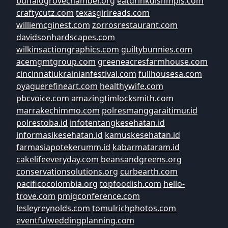
buffalogrovechamber.org
eatdrinkdishmpls.com
craftycutz.com
texasgirlreads.com
williemcginest.com
zorrosrestaurant.com
davidsonhardscapes.com
wilkinsactiongraphics.com
guiltybunnies.com
acemgmtgroup.com
greeneacresfarmhouse.com
cincinnatiukrainianfestival.com
fullhousesa.com
oyaguerefineart.com
healthywife.com
pbcvoice.com
amazingtimlocksmith.com
marrakechimmo.com
polresmanggaraitimur.id
polrestoba.id
infotentangkesehatan.id
informasikesehatan.id
kamuskesehatan.id
farmasiapotekerumm.id
kabarmataram.id
cakelifeeveryday.com
beansandgreens.org
conservationsolutions.org
curbearth.com
pacificocolombia.org
topfoodish.com
hello-
trove.com
pmigconference.com
lesleyreynolds.com
tomulrichphotos.com
eventfulweddingplanning.com