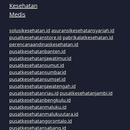
Kesehatan
Medis
solusikesehatan.id
asuransikesehatansyariah.id
pusatkesehatanstore.id
pabrikalatkesehatan.id
perencanaandinaskesehatan.id
pusatkesehatanbanten.id
pusatkesehatanjawatimur.id
pusatkesehatansumut.id
pusatkesehatansumbar.id
pusatkesehatansumsel.id
pusatkesehatanjawatengah.id
pusatkesehatanriau.id
pusatkesehatanjambi.id
pusatkesehatanbengkulu.id
pusatkesehatanmaluku.id
pusatkesehatanmalukuutara.id
pusatkesehatangorontalo.id
pusatkesehatansabang.id