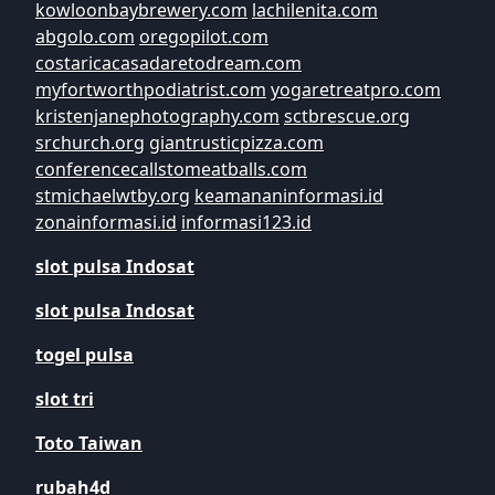
kowloonbaybrewery.com
lachilenita.com
abgolo.com
oregopilot.com
costaricacasadaretodream.com
myfortworthpodiatrist.com
yogaretreatpro.com
kristenjanephotography.com
sctbrescue.org
srchurch.org
giantrusticpizza.com
conferencecallstomeatballs.com
stmichaelwtby.org
keamananinformasi.id
zonainformasi.id
informasi123.id
slot pulsa Indosat
slot pulsa Indosat
togel pulsa
slot tri
Toto Taiwan
rubah4d