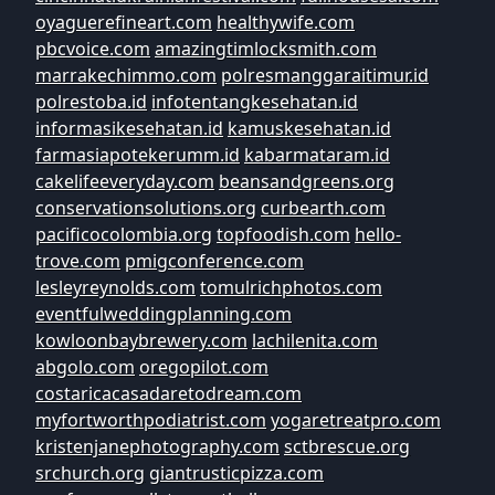
oyaguerefineart.com
healthywife.com
pbcvoice.com
amazingtimlocksmith.com
marrakechimmo.com
polresmanggaraitimur.id
polrestoba.id
infotentangkesehatan.id
informasikesehatan.id
kamuskesehatan.id
farmasiapotekerumm.id
kabarmataram.id
cakelifeeveryday.com
beansandgreens.org
conservationsolutions.org
curbearth.com
pacificocolombia.org
topfoodish.com
hello-
trove.com
pmigconference.com
lesleyreynolds.com
tomulrichphotos.com
eventfulweddingplanning.com
kowloonbaybrewery.com
lachilenita.com
abgolo.com
oregopilot.com
costaricacasadaretodream.com
myfortworthpodiatrist.com
yogaretreatpro.com
kristenjanephotography.com
sctbrescue.org
srchurch.org
giantrusticpizza.com