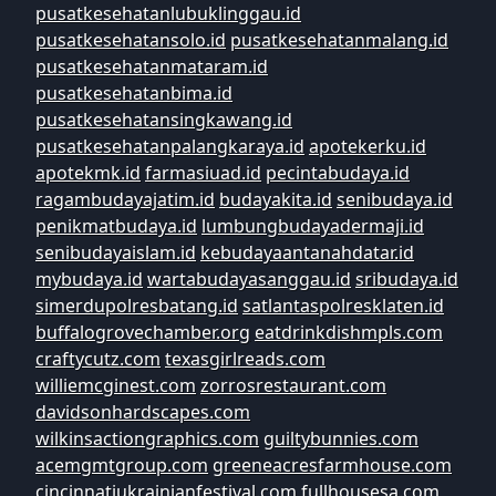
pusatkesehatanlubuklinggau.id
pusatkesehatansolo.id
pusatkesehatanmalang.id
pusatkesehatanmataram.id
pusatkesehatanbima.id
pusatkesehatansingkawang.id
pusatkesehatanpalangkaraya.id
apotekerku.id
apotekmk.id
farmasiuad.id
pecintabudaya.id
ragambudayajatim.id
budayakita.id
senibudaya.id
penikmatbudaya.id
lumbungbudayadermaji.id
senibudayaislam.id
kebudayaantanahdatar.id
mybudaya.id
wartabudayasanggau.id
sribudaya.id
simerdupolresbatang.id
satlantaspolresklaten.id
buffalogrovechamber.org
eatdrinkdishmpls.com
craftycutz.com
texasgirlreads.com
williemcginest.com
zorrosrestaurant.com
davidsonhardscapes.com
wilkinsactiongraphics.com
guiltybunnies.com
acemgmtgroup.com
greeneacresfarmhouse.com
cincinnatiukrainianfestival.com
fullhousesa.com