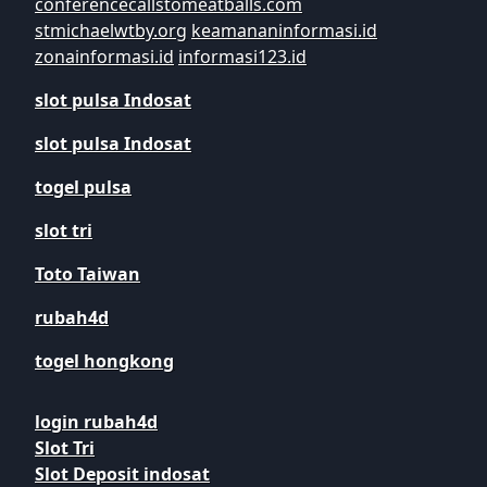
conferencecallstomeatballs.com
stmichaelwtby.org
keamananinformasi.id
zonainformasi.id
informasi123.id
slot pulsa Indosat
slot pulsa Indosat
togel pulsa
slot tri
Toto Taiwan
rubah4d
togel hongkong
login rubah4d
Slot Tri
Slot Deposit indosat